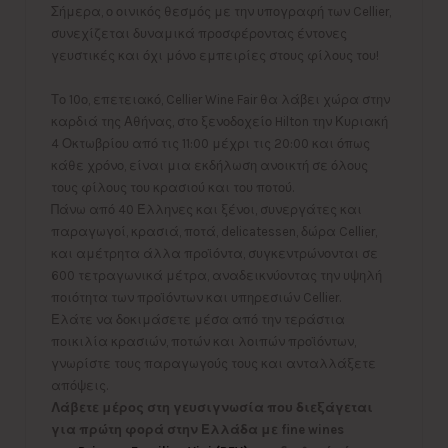
Σήμερα, ο οινικός θεσμός με την υπογραφή των Cellier,
συνεχίζεται δυναμικά προσφέροντας έντονες
γευστικές και όχι μόνο εμπειρίες στους φίλους του!
Το 10ο, επετειακό, Cellier Wine Fair θα λάβει χώρα στην
καρδιά της Αθήνας, στο ξενοδοχείο Hilton την Κυριακή
4 Οκτωβρίου από τις 11:00 μέχρι τις 20:00 και όπως
κάθε χρόνο, είναι μια εκδήλωση ανοικτή σε όλους
τους φίλους του κρασιού και του ποτού.
Πάνω από 40 Έλληνες και ξένοι, συνεργάτες και
παραγωγοί, κρασιά, ποτά, delicatessen, δώρα Cellier,
και αμέτρητα άλλα προϊόντα, συγκεντρώνονται σε
600 τετραγωνικά μέτρα, αναδεικνύοντας την υψηλή
ποιότητα των προϊόντων και υπηρεσιών Cellier.
Ελάτε να δοκιμάσετε μέσα από την τεράστια
ποικιλία κρασιών, ποτών και λοιπών προϊόντων,
γνωρίστε τους παραγωγούς τους και ανταλλάξετε
απόψεις.
Λάβετε μέρος στη γευσιγνωσία που διεξάγεται
για πρώτη φορά στην Ελλάδα με fine wines