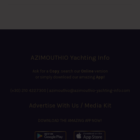
AZIMOUTHIO Yachting Info
Ask for a
Copy
, search our
Online
version
or simply download our amazing
App!
(+30) 210 4227300
|
azimouthio@azimouthio-yachting-info.com
Advertise With Us / Media Kit
DOWNLOAD THE AMAZING APP NOW!