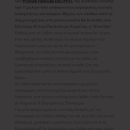
των
Primum Familiae Vini (PFV)
,
της διεθνούς
ένωσης
των 11 μελών που ανήκουν στις κορυφαίες οινικές
οικογένειες του κόσμου. Μέρος των εσόδων από τη
συμμετοχή σας στη γευσιγνωσία θα διατεθεί στο
Σύλλογο Φίλων Παιδιών με Καρκίνο, η “Ελπίδα”.
Καθώς για τα Cellier, το καλό κρασί αποτελεί τέχνη,
έτσι και φέτος, συνδέουμε τα «έργα τέχνης» των
παραγωγών μας με αυτά 20 φωτογράφων.
Θαυμάστε την έκθεση από φωτογραφίες που
τραβήχθηκαν αποκλειστικά για τα Cellier, με
έμπνευση το κρασί και το ποτό, αναδείξτε την
ωραιότερη και μπείτε στην κλήρωση για ξεχωριστά
δώρα.
Το Cellier Wine Fair θα ακολουθήσουν μεγάλες
προσφορές σε επιλεγμένα κρασιά και άλλα
προϊόντα, στα τρία καταστήματα Cellier, εντός Αττικής,
σε Κηφισιά, Λ. Συγγρού και Σύνταγμα.
Για μία ακόμα χρονιά, ο οινικός θεσμός με την
υπογραφή των Cellier, υπόσχεται να γεμίσει την οινική
Αθήνα με μοναδικές γευστικές εμπειρίες σε ένα
ξεχωριστό ταξίδι στον κόσμο των Cellier υπό τους ήχους