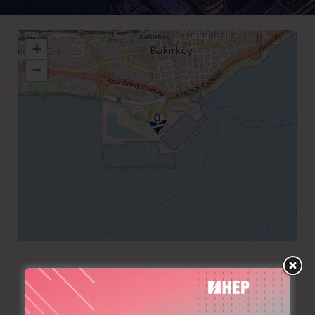
+
−
+90 2125604270